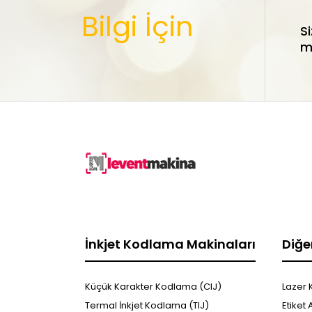
Bilgi İçin
S
ma
İnkjet Kodlama Makinaları
Diğe
Küçük Karakter Kodlama (CIJ)
Lazer 
Termal İnkjet Kodlama (TIJ)
Etiket 