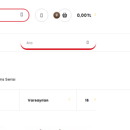
0,00TL
0
s Serisi