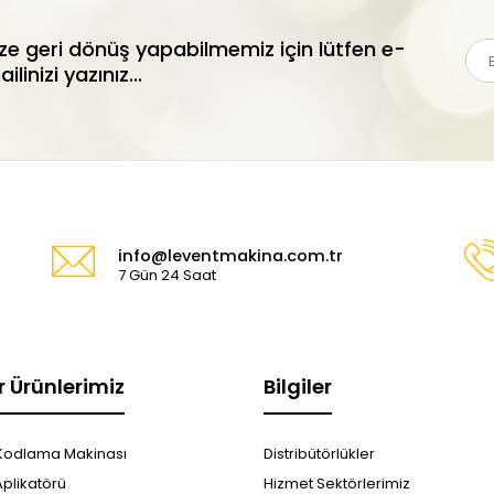
ize geri dönüş yapabilmemiz için lütfen e-
ilinizi yazınız...
info@leventmakina.com.tr
7 Gün 24 Saat
r Ürünlerimiz
Bilgiler
Kodlama Makinası
Distribütörlükler
Aplikatörü
Hizmet Sektörlerimiz